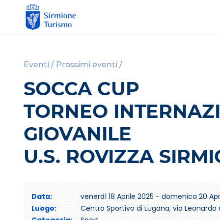
S
i
r
Eventi
/
Prossimi eventi
/
m
SOCCA CUP
i
o
TORNEO INTERNAZI
n
e
GIOVANILE
T
u
U.S. ROVIZZA SIRM
r
i
s
m
Data:
venerdì 18 Aprile 2025 - domenica 20 Apr
o
Luogo:
Centro Sportivo di Lugana, via Leonardo 