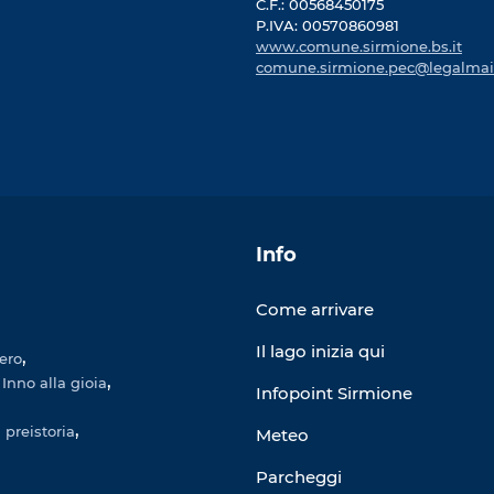
C.F.: 00568450175
P.IVA: 00570860981
www.comune.sirmione.bs.it
comune.sirmione.pec@legalmail
Info
Come arrivare
Il lago inizia qui
gero
Inno alla gioia
Infopoint Sirmione
 preistoria
Meteo
Parcheggi