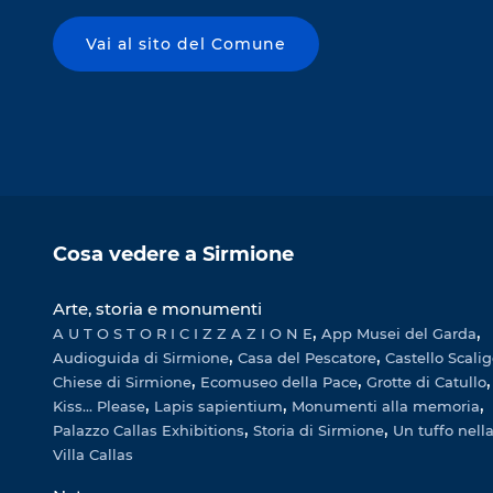
Vai al sito del Comune
Cosa vedere a Sirmione
Arte, storia e monumenti
A U T O S T O R I C I Z Z A Z I O N E
App Musei del Garda
Audioguida di Sirmione
Casa del Pescatore
Castello Scali
Chiese di Sirmione
Ecomuseo della Pace
Grotte di Catullo
Kiss... Please
Lapis sapientium
Monumenti alla memoria
Palazzo Callas Exhibitions
Storia di Sirmione
Un tuffo nella
Villa Callas