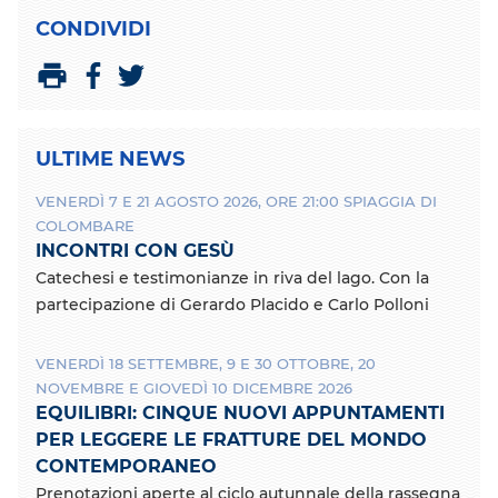
CONDIVIDI
C
C
S
o
o
t
n
n
a
ULTIME NEWS
d
d
m
i
i
p
VENERDÌ 7 E 21 AGOSTO 2026, ORE 21:00 SPIAGGIA DI
v
v
a
COLOMBARE
i
i
INCONTRI CON GESÙ
d
d
i
i
Catechesi e testimonianze in riva del lago. Con la
c
c
partecipazione di Gerardo Placido e Carlo Polloni
o
o
n
n
VENERDÌ 18 SETTEMBRE, 9 E 30 OTTOBRE, 20
F
T
a
w
NOVEMBRE E GIOVEDÌ 10 DICEMBRE 2026
c
i
EQUILIBRI: CINQUE NUOVI APPUNTAMENTI
e
t
PER LEGGERE LE FRATTURE DEL MONDO
b
t
CONTEMPORANEO
o
e
Prenotazioni aperte al ciclo autunnale della rassegna