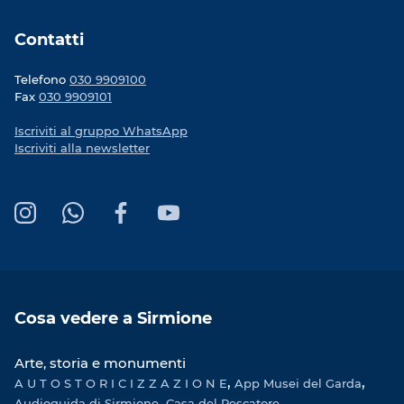
Contatti
Telefono
030 9909100
Fax
030 9909101
Iscriviti al gruppo WhatsApp
Iscriviti alla newsletter
I
W
F
Y
n
h
a
o
s
a
c
u
t
t
e
T
a
s
b
u
Cosa vedere a Sirmione
g
A
o
b
r
p
o
e
Arte, storia e monumenti
a
p
k
A U T O S T O R I C I Z Z A Z I O N E
m
App Musei del Garda
Audioguida di Sirmione
Casa del Pescatore