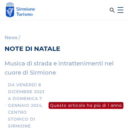
m
C
e
e
S
n
i
u
r
r
News
/
c
m
NOTE DI NATALE
i
a
o
n
n
Musica di strada e intrattenimenti nel
e
e
cuore di Sirmione
T
l
u
DA VENERDÌ 8
r
DICEMBRE 2023
s
i
A DOMENICA 7
i
s
Questo articolo ha più di 1 anno
GENNAIO 2024,
m
CENTRO
t
o
STORICO DI
o
SIRMIONE