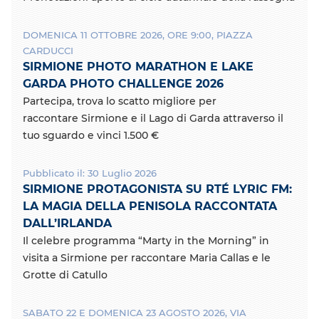
o
r
k
DOMENICA 11 OTTOBRE 2026, ORE 9:00, PIAZZA
CARDUCCI
SIRMIONE PHOTO MARATHON E LAKE
GARDA PHOTO CHALLENGE 2026
Partecipa, trova lo scatto migliore per
raccontare Sirmione e il Lago di Garda attraverso il
tuo sguardo e vinci 1.500 €
Pubblicato il: 30 Luglio 2026
SIRMIONE PROTAGONISTA SU RTÉ LYRIC FM:
LA MAGIA DELLA PENISOLA RACCONTATA
DALL’IRLANDA
Il celebre programma “Marty in the Morning” in
visita a Sirmione per raccontare Maria Callas e le
Grotte di Catullo
SABATO 22 E DOMENICA 23 AGOSTO 2026, VIA