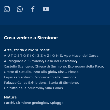
I
W
F
Y
n
h
a
o
s
a
c
u
t
t
e
T
a
s
b
u
Cosa vedere a Sirmione
g
A
o
b
r
p
o
e
Arte, storia e monumenti
a
p
k
A U T O S T O R I C I Z Z A Z I O N E
m
App Musei del Garda
Audioguida di Sirmione
Casa del Pescatore
Castello Scaligero
Chiese di Sirmione
Ecomuseo della Pace
Grotte di Catullo
Inno alla gioia
Kiss... Please
Lapis sapientium
Monumenti alla memoria
Palazzo Callas Exhibitions
Storia di Sirmione
Un tuffo nella preistoria
Villa Callas
Natura
Parchi
Sirmione geologica
Spiagge