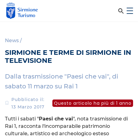
m
C
e
e
S
n
i
u
r
r
News
/
c
m
SIRMIONE E TERME DI SIRMIONE IN
i
a
TELEVISIONE
o
n
n
e
Dalla trasmissione "Paesi che vai", di
e
T
sabato 11 marzo su Rai 1
l
u
r
s
Pubblicato il:
Questo articolo ha più di 1 anno
i
13 Marzo 2017
i
s
Tutti i sabati "
Paesi che vai
", nota trasmissione di
m
t
Rai 1, racconta l'incomparabile patrimonio
o
o
culturale, artistico ed archeologico esteso