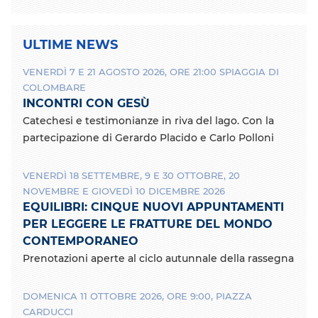
C
C
S
o
o
t
n
n
a
ULTIME NEWS
d
d
m
i
i
p
VENERDÌ 7 E 21 AGOSTO 2026, ORE 21:00 SPIAGGIA DI
v
v
a
COLOMBARE
i
i
INCONTRI CON GESÙ
d
d
i
i
Catechesi e testimonianze in riva del lago. Con la
c
c
partecipazione di Gerardo Placido e Carlo Polloni
o
o
n
n
VENERDÌ 18 SETTEMBRE, 9 E 30 OTTOBRE, 20
F
T
a
w
NOVEMBRE E GIOVEDÌ 10 DICEMBRE 2026
c
i
EQUILIBRI: CINQUE NUOVI APPUNTAMENTI
e
t
PER LEGGERE LE FRATTURE DEL MONDO
b
t
CONTEMPORANEO
o
e
Prenotazioni aperte al ciclo autunnale della rassegna
o
r
k
DOMENICA 11 OTTOBRE 2026, ORE 9:00, PIAZZA
CARDUCCI