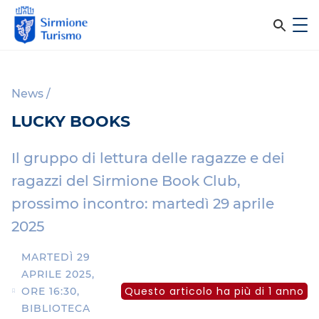
m
C
e
e
S
n
i
u
r
r
News
/
c
m
LUCKY BOOKS
i
a
o
n
n
Il gruppo di lettura delle ragazze e dei
e
e
ragazzi del Sirmione Book Club,
T
prossimo incontro: martedì 29 aprile
l
u
r
2025
s
i
i
MARTEDÌ 29
s
APRILE 2025,
m
t
Questo articolo ha più di 1 anno
ORE 16:30,
o
o
BIBLIOTECA