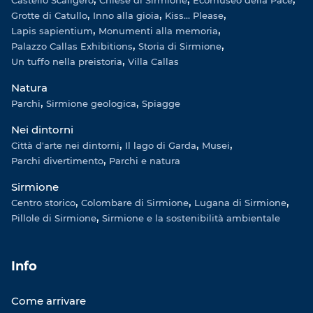
Castello Scaligero
Chiese di Sirmione
Ecomuseo della Pace
Grotte di Catullo
Inno alla gioia
Kiss... Please
Lapis sapientium
Monumenti alla memoria
Palazzo Callas Exhibitions
Storia di Sirmione
Un tuffo nella preistoria
Villa Callas
Natura
Parchi
Sirmione geologica
Spiagge
Nei dintorni
Città d'arte nei dintorni
Il lago di Garda
Musei
Parchi divertimento
Parchi e natura
Sirmione
Centro storico
Colombare di Sirmione
Lugana di Sirmione
Pillole di Sirmione
Sirmione e la sostenibilità ambientale
Info
Come arrivare