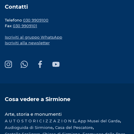
Contatti
Telefono
030 9909100
Fax
030 9909101
Iscriviti al gruppo WhatsApp
Iscriviti alla newsletter
I
W
F
Y
n
h
a
o
s
a
c
u
t
t
e
T
a
s
b
u
Cosa vedere a Sirmione
g
A
o
b
r
p
o
e
Arte, storia e monumenti
a
p
k
A U T O S T O R I C I Z Z A Z I O N E
m
App Musei del Garda
Audioguida di Sirmione
Casa del Pescatore