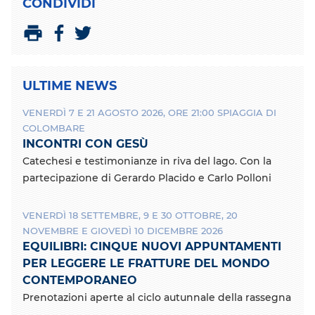
CONDIVIDI
C
C
S
o
o
t
n
n
a
ULTIME NEWS
d
d
m
i
i
p
VENERDÌ 7 E 21 AGOSTO 2026, ORE 21:00 SPIAGGIA DI
v
v
a
COLOMBARE
i
i
INCONTRI CON GESÙ
d
d
i
i
Catechesi e testimonianze in riva del lago. Con la
c
c
partecipazione di Gerardo Placido e Carlo Polloni
o
o
n
n
VENERDÌ 18 SETTEMBRE, 9 E 30 OTTOBRE, 20
F
T
a
w
NOVEMBRE E GIOVEDÌ 10 DICEMBRE 2026
c
i
EQUILIBRI: CINQUE NUOVI APPUNTAMENTI
e
t
PER LEGGERE LE FRATTURE DEL MONDO
b
t
CONTEMPORANEO
o
e
Prenotazioni aperte al ciclo autunnale della rassegna
o
r
k