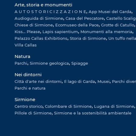
Arte, storia e monumenti
A U T O S T O R I C I Z Z A Z I O N E
App Musei del Garda
Audioguida di Sirmione
Casa del Pescatore
Castello Scali
Chiese di Sirmione
Ecomuseo della Pace
Grotte di Catullo
Kiss... Please
Lapis sapientium
Monumenti alla memoria
Palazzo Callas Exhibitions
Storia di Sirmione
Un tuffo nella
Villa Callas
Natura
Parchi
Sirmione geologica
Spiagge
Nei dintorni
Città d'arte nei dintorni
Il lago di Garda
Musei
Parchi dive
Parchi e natura
Sirmione
Centro storico
Colombare di Sirmione
Lugana di Sirmione
Pillole di Sirmione
Sirmione e la sostenibilità ambientale