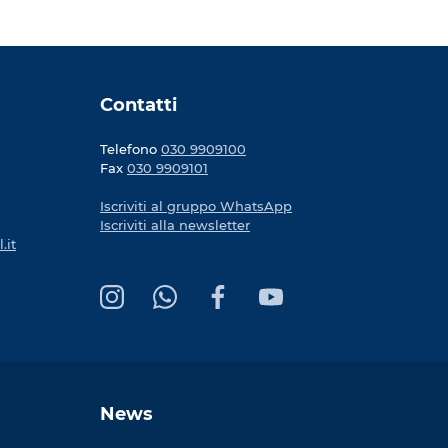
Contatti
Telefono
030 9909100
Fax
030 9909101
Iscriviti al gruppo WhatsApp
Iscriviti alla newsletter
.it
I
W
F
Y
n
h
a
o
s
a
c
u
t
t
e
T
a
s
b
u
News
g
A
o
b
r
p
o
e