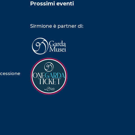
Prossimi eventi
a
p
k
m
Sirmione è partner di:
ncessione