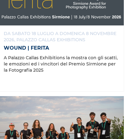
F
T
a
w
c
i
e
t
b
t
DA SABATO 18 LUGLIO A DOMENICA 8 NOVEMBRE
o
e
2026, PALAZZO CALLAS EXHIBITIONS
o
r
k
WOUND | FERITA
A Palazzo Callas Exhibitions la mostra con gli scatti,
le emozioni ed i vincitori del Premio Sirmione per
la Fotografia 2025