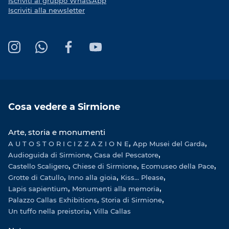
Iscriviti al gruppo WhatsApp
Iscriviti alla newsletter
I
W
F
Y
n
h
a
o
s
a
c
u
t
t
e
T
a
s
b
u
Cosa vedere a Sirmione
g
A
o
b
r
p
o
e
Arte, storia e monumenti
a
p
k
A U T O S T O R I C I Z Z A Z I O N E
m
App Musei del Garda
Audioguida di Sirmione
Casa del Pescatore
Castello Scaligero
Chiese di Sirmione
Ecomuseo della Pace
Grotte di Catullo
Inno alla gioia
Kiss... Please
Lapis sapientium
Monumenti alla memoria
Palazzo Callas Exhibitions
Storia di Sirmione
Un tuffo nella preistoria
Villa Callas