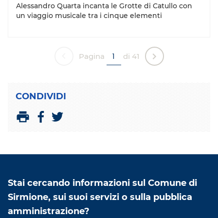
Alessandro Quarta incanta le Grotte di Catullo con
un viaggio musicale tra i cinque elementi
Pagina
di 41
CONDIVIDI
C
C
o
o
n
n
d
d
i
i
v
v
Stai cercando informazioni sul Comune di
i
i
d
d
Sirmione, sui suoi servizi o sulla pubblica
i
i
amministrazione?
c
c