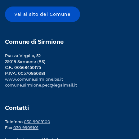
o
o
n
n
Vai al sito del Comune
F
T
a
w
c
i
e
t
b
t
Comune di Sirmione
o
e
o
r
Piazza Virgilio, 52
k
25019 Sirmione (BS)
C.F.: 00568450175
P.IVA: 00570860981
www.comune.sirmione.bs.it
comune.sirmione.pec@legalmail.it
Contatti
Telefono
030 9909100
Fax
030 9909101