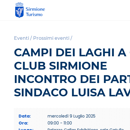
S
i
r
Eventi
/
Prossimi eventi
/
m
CAMPI DEI LAGHI A
i
o
CLUB SIRMIONE
n
e
INCONTRO DEI PART
T
u
SINDACO LUISA LAV
r
i
s
m
Data:
mercoledì 9 Luglio 2025
o
Ora:
09:00 - 11:00