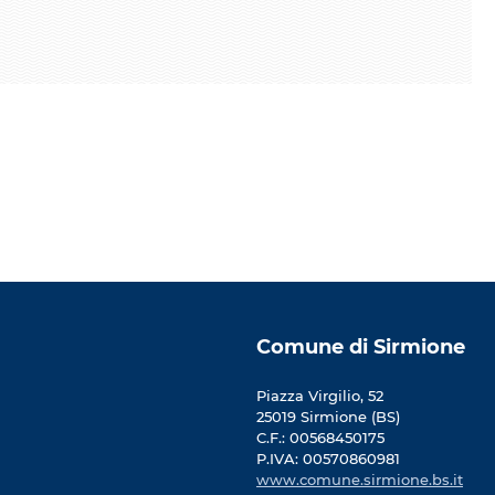
Comune di Sirmione
Piazza Virgilio, 52
25019 Sirmione (BS)
C.F.: 00568450175
P.IVA: 00570860981
www.comune.sirmione.bs.it