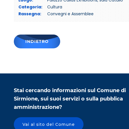
Luogo:
Palazzo Callas Exhibitions, sala Catullo
Categoria:
Cultura
Rassegna:
Convegni e Assemblee
INDIETRO
Stai cercando informazioni sul Comune di
Sirmione, sui suoi servizi o sulla pubblica
amministrazione?
Vai al sito del Comune