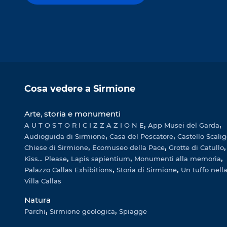
Cosa vedere a Sirmione
Arte, storia e monumenti
A U T O S T O R I C I Z Z A Z I O N E
App Musei del Garda
Audioguida di Sirmione
Casa del Pescatore
Castello Scali
Chiese di Sirmione
Ecomuseo della Pace
Grotte di Catullo
Kiss... Please
Lapis sapientium
Monumenti alla memoria
Palazzo Callas Exhibitions
Storia di Sirmione
Un tuffo nella
Villa Callas
Natura
Parchi
Sirmione geologica
Spiagge